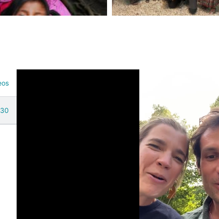
eos
udin
:30