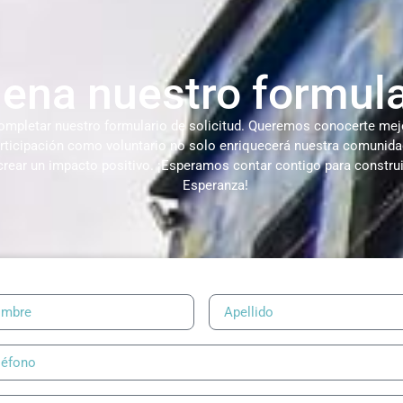
lena nuestro formula
ompletar nuestro formulario de solicitud. Queremos conocerte mejo
articipación como voluntario no solo enriquecerá nuestra comunidad
crear un impacto positivo. ¡Esperamos contar contigo para construi
Esperanza!