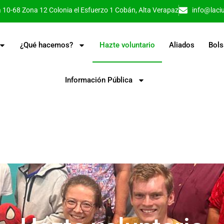
 10-68 Zona 12 Colonia el Esfuerzo 1 Cobán, Alta Verapaz
info@laci
¿Qué hacemos?
Hazte voluntario
Aliados
Bols
Información Pública