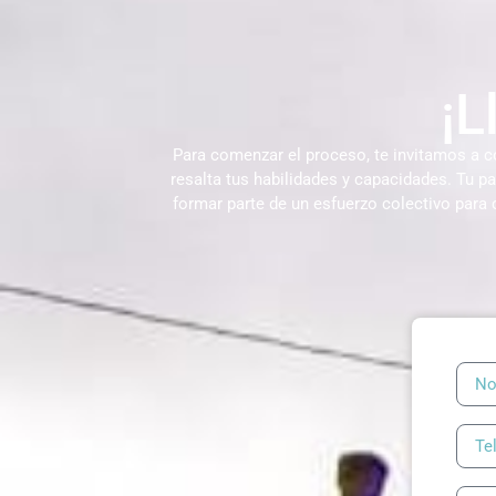
¡L
Para comenzar el proceso, te invitamos a c
resalta tus habilidades y capacidades. Tu p
formar parte de un esfuerzo colectivo para 