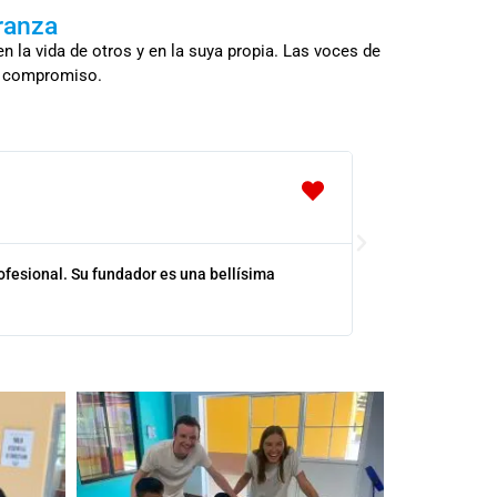
ranza
 la vida de otros y en la suya propia. Las voces de
su compromiso.
Irene R
21 años
ofesional. Su fundador es una bellísima
Comunidad Espe
describir las p