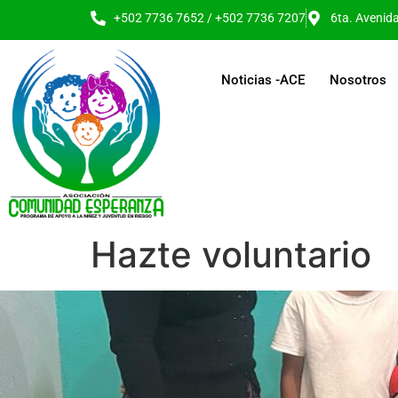
+502 7736 7652 / +502 7736 7207
6ta. Avenida
Noticias -ACE
Nosotros
Hazte voluntario