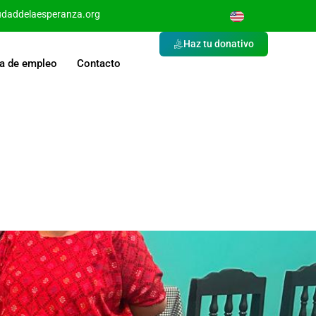
udaddelaesperanza.org
Haz tu donativo
a de empleo
Contacto